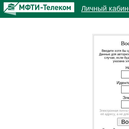
Личный кабин
Во
Введите хотя бы 
Данные для авториз
случае, если буд
указана эл
Н
Идент
Эл
Электронная почта 
её адресу, а не дл
Во