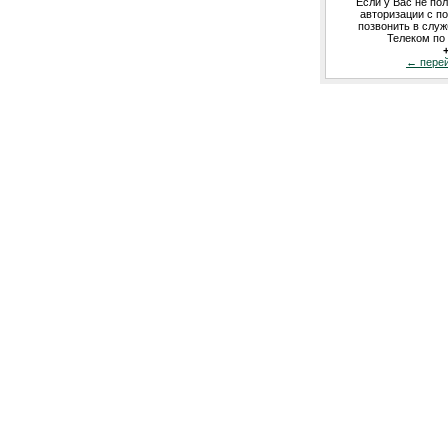
Если у Вас не по
авторизации с п
позвонить в слу
Телеком по
← перей